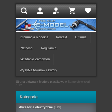
Informacja o cookie
Kontakt
O firmie
Płatności
Regulamin
Składanie Zamówień
Wysyłka towarów i zwroty
Strona główna
»
Modele plastikowe
»
Samoloty w skali
1:72
Kategorie
Akcesoria elektryczne
(119)