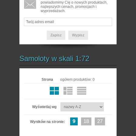
powiadomimy Cię o nowych produktach,
najlepszych cenach, promocjach i
wyprzedażach.
Samoloty w skali 1:72
Strona
ogółem produktów: 0
Wyświetlaj wg
9
18
27
Wyników na stronie: