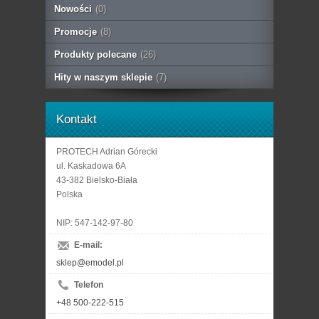
Nowości
(0)
Promocje
(8)
Produkty polecane
(26)
Hity w naszym sklepie
(7)
Kontakt
PROTECH Adrian Górecki
ul. Kaskadowa 6A
43-382 Bielsko-Biała
Polska
NIP: 547-142-97-80
E-mail:
sklep@emodel.pl
Telefon
+48 500-222-515