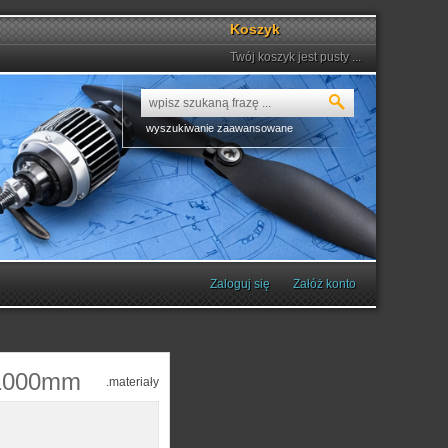
Koszyk
Twój koszyk jest pusty ...
wyszukiwanie zaawansowane
Zaloguj się
Załóż konto
x1000mm
.materiały