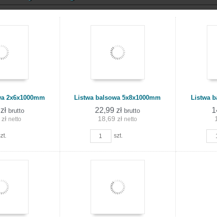
wa 2x6x1000mm
Listwa balsowa 5x8x1000mm
Listwa 
 zł
22,99 zł
1
brutto
brutto
 zł
18,69 zł
netto
netto
zt.
szt.
Do
Do