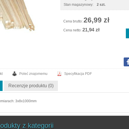
Stan magazynowy:
2 szt.
26,99 zł
Cena brutto:
21,94 zł
Cena netto:
kt
Poleć znajomemu
Specyfikacja PDF
Recenzje produktu (0)
wymiarach: 3x8x1000mm
odukty z kategorii