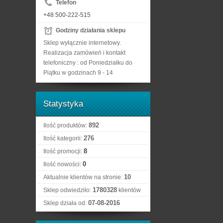
Telefon
+48 500-222-515
Godziny działania sklepu
Sklep wyłącznie internetowy.
Realizacja zamówień i kontakt
telefoniczny : od Poniedziałku do
Piątku w godzinach 9 - 14
Statystyka
892
Ilość produktów:
276
Ilość kategorii:
8
Ilość promocji:
0
Ilość nowości:
10
Aktualnie klientów na stronie:
1780328
Sklep odwiedziło:
klientów
07-08-2016
Sklep działa od: