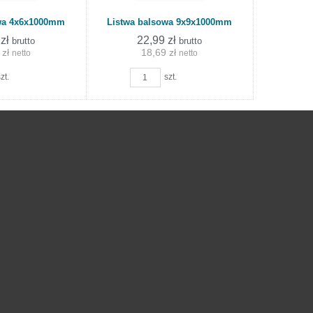
wa 4x6x1000mm
Listwa balsowa 9x9x1000mm
 zł
22,99 zł
brutto
brutto
 zł
18,69 zł
netto
netto
zt.
szt.
koszyka
koszyka
Do
Do
koszyka
koszyka