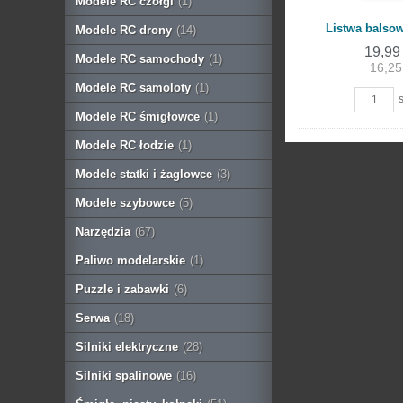
Modele RC czołgi
(1)
Listwa balso
Modele RC drony
(14)
19,99
Modele RC samochody
(1)
16,25
Modele RC samoloty
(1)
s
Modele RC śmigłowce
(1)
Modele RC łodzie
(1)
Modele statki i żaglowce
(3)
Modele szybowce
(5)
Narzędzia
(67)
Paliwo modelarskie
(1)
Puzzle i zabawki
(6)
Serwa
(18)
Silniki elektryczne
(28)
Silniki spalinowe
(16)