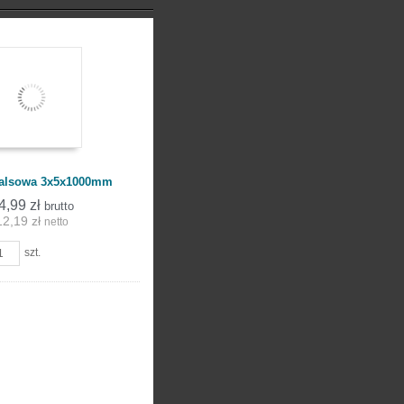
balsowa 3x5x1000mm
4,99 zł
brutto
12,19 zł
netto
szt.
Do