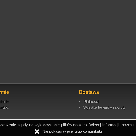
irmie
Dostawa
firmie
Płatności
ntakt
Wysyłka towarów i zwroty
 wyrażenie zgody na wykorzystanie plików cookies. Więcej informacji możesz 
Nie pokazuj więcej tego komunikatu
Sklep internetowy shopGold