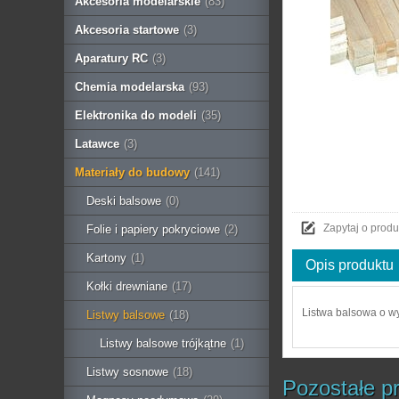
Akcesoria modelarskie
(83)
Akcesoria startowe
(3)
Aparatury RC
(3)
Chemia modelarska
(93)
Elektronika do modeli
(35)
Latawce
(3)
Materiały do budowy
(141)
Deski balsowe
(0)
Zapytaj o produ
Folie i papiery pokryciowe
(2)
Kartony
(1)
Opis produktu
Kołki drewniane
(17)
Listwa balsowa o 
Listwy balsowe
(18)
Listwy balsowe trójkątne
(1)
Listwy sosnowe
(18)
Pozostałe pr