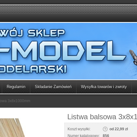
Regulamin
Składanie Zamówień
Wysyłka towarów i zwroty
lsowa 3x8x1000mm
Listwa balsowa 3x8
Koszt wysyłki:
od 22,99 zł
Numer katalogowy:
856