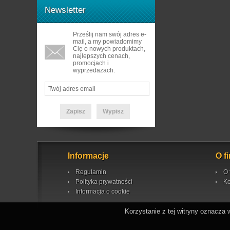
Newsletter
Prześlij nam swój adres e-
mail, a my powiadomimy
Cię o nowych produktach,
najlepszych cenach,
promocjach i
wyprzedażach.
Informacje
O f
Regulamin
O 
Polityka prywatności
Ko
Informacja o cookie
Korzystanie z tej witryny oznacza