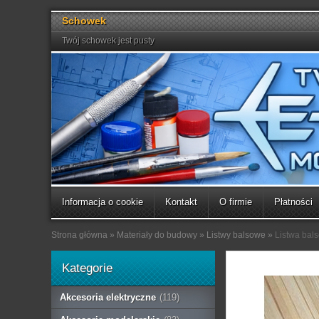
Schowek
Twój schowek jest pusty
Informacja o cookie
Kontakt
O firmie
Płatności
Strona główna
»
Materiały do budowy
»
Listwy balsowe
»
Listwa ba
Kategorie
Akcesoria elektryczne
(119)