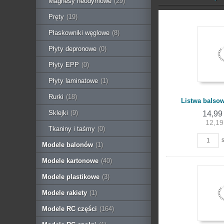
Magnesy neodymowe
(29)
Pręty
(19)
Płaskowniki węglowe
(8)
Płyty depronowe
(0)
Płyty EPP
(0)
Płyty laminatowe
(1)
Rurki
(18)
Listwa balso
Sklejki
(9)
14,99
12,19
Tkaniny i taśmy
(0)
s
Modele balonów
(1)
Modele kartonowe
(40)
Modele plastikowe
(3)
Modele rakiety
(1)
Modele RC części
(164)