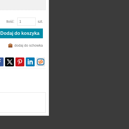
Ilość:
szt.
Dodaj do koszyka
dodaj do schowka