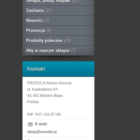
Śmigła, piasty, kołpaki
(51)
Zasilanie
(21)
Nowości
(0)
Promocje
(8)
Produkty polecane
(26)
Hity w naszym sklepie
(7)
Kontakt
PROTECH Adrian Górecki
ul. Kaskadowa 6A
43-382 Bielsko-Biała
Polska
NIP: 547-142-97-80
E-mail:
sklep@emodel.pl