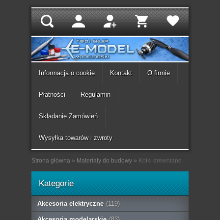
Informacja o cookie
Kontakt
O firmie
Płatności
Regulamin
Składanie Zamówień
Wysyłka towarów i zwroty
Strona główna
»
Materiały do budowy
»
Kołki drewniane
Kategorie
Akcesoria elektryczne
(119)
Akcesoria modelarskie
(83)