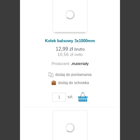
Do
Kołek balsowy 3x1000mm
12,99 zł
brutto
10,56 zł
netto
Producent:
.materiały
koszyka
dodaj do porównania
dodaj do schowka
zobacz szczegóły
szt.
Do