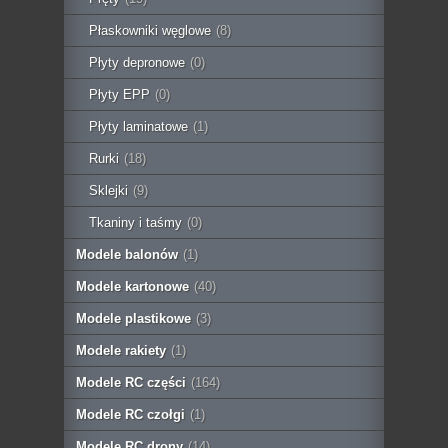
Płaskowniki węglowe
(8)
Płyty depronowe
(0)
Płyty EPP
(0)
Płyty laminatowe
(1)
Rurki
(18)
Sklejki
(9)
Tkaniny i taśmy
(0)
Modele balonów
(1)
Modele kartonowe
(40)
Modele plastikowe
(3)
Modele rakiety
(1)
Modele RC części
(164)
Modele RC czołgi
(1)
Modele RC drony
(14)