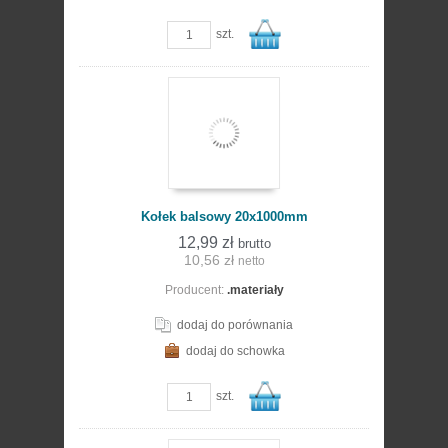
zobacz szczegóły
szt.
Do
Kołek balsowy 20x1000mm
12,99 zł
brutto
10,56 zł
netto
Producent:
.materiały
koszyka
dodaj do porównania
dodaj do schowka
zobacz szczegóły
szt.