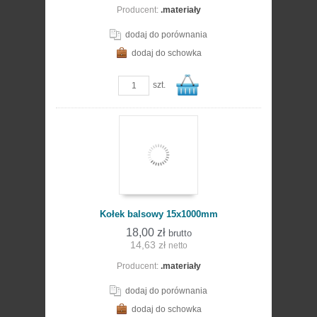
Producent:
.materiały
koszyka
dodaj do porównania
dodaj do schowka
zobacz szczegóły
szt.
Do
Kołek balsowy 15x1000mm
18,00 zł
brutto
14,63 zł
netto
Producent:
.materiały
koszyka
dodaj do porównania
dodaj do schowka