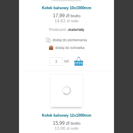
Kołek balsowy 10x1000mm
17,99 zł
brutto
14,63 zł
netto
Producent:
.materiały
dodaj do porównania
dodaj do schowka
zobacz szczegóły
szt.
Do
Kołek balsowy 12x1000mm
15,99 zł
brutto
13,00 zł
netto