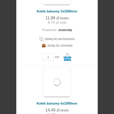
Kołek balsowy 5x1000mm
11,99 zł
brutto
9,75 zł
netto
Producent:
.materiały
koszyka
dodaj do porównania
dodaj do schowka
zobacz szczegóły
szt.
Do
Kołek balsowy 6x1000mm
14,49 zł
brutto