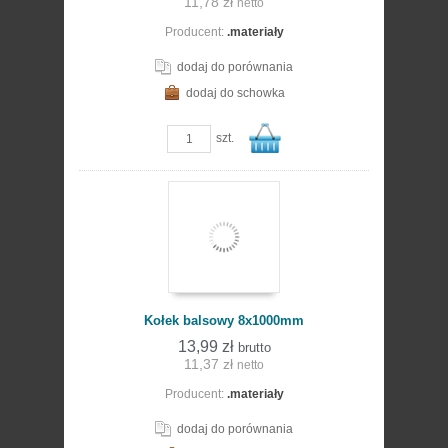
11,78 zł
netto
Producent:
.materiały
koszyka
dodaj do porównania
dodaj do schowka
zobacz szczegóły
szt.
Do
Kołek balsowy 8x1000mm
13,99 zł
brutto
11,37 zł
netto
Producent:
.materiały
koszyka
dodaj do porównania