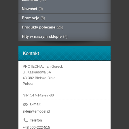
Nowości
(0)
Promocje
(8)
Produkty polecane
(26)
Hity w naszym sklepie
(7)
Kontakt
PROTECH Adrian Górecki
ul. Kaskadowa 6A
43-382 Bielsko-Biała
Polska
NIP: 547-142-97-80
E-mail:
sklep@emodel.pl
Telefon
+48 500-222-515