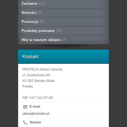
Zasilanie
(21)
Nowości
(0)
Promocje
(8)
Produkty polecane
(26)
Hity w naszym sklepie
(7)
Kontakt
PROTECH Adrian Górecki
ul. Kaskadowa 6A
43-382 Bielsko-Biała
Polska
NIP: 547-142-97-80
E-mail:
sklep@emodel.pl
Telefon