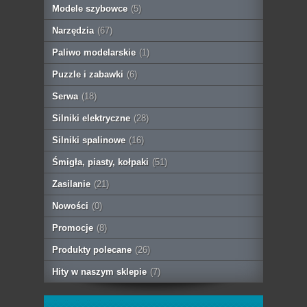
Modele szybowce
(5)
Narzędzia
(67)
Paliwo modelarskie
(1)
Puzzle i zabawki
(6)
Serwa
(18)
Silniki elektryczne
(28)
Silniki spalinowe
(16)
Śmigła, piasty, kołpaki
(51)
Zasilanie
(21)
Nowości
(0)
Promocje
(8)
Produkty polecane
(26)
Hity w naszym sklepie
(7)