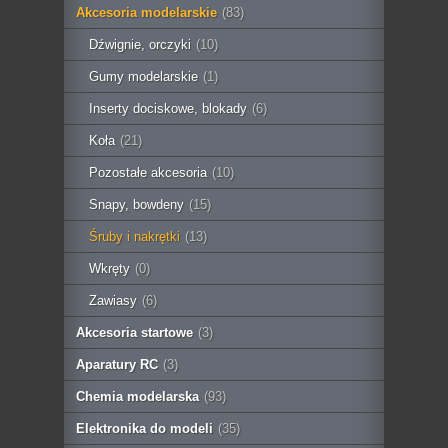
Akcesoria modelarskie
(83)
Dźwignie, orczyki
(10)
Gumy modelarskie
(1)
Inserty dociskowe, blokady
(6)
Koła
(21)
Pozostałe akcesoria
(10)
Snapy, bowdeny
(15)
Śruby i nakrętki
(13)
Wkręty
(0)
Zawiasy
(6)
Akcesoria startowe
(3)
Aparatury RC
(3)
Chemia modelarska
(93)
Elektronika do modeli
(35)