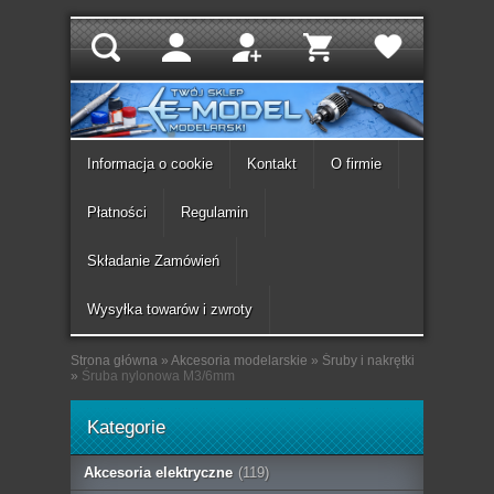
Informacja o cookie
Kontakt
O firmie
Płatności
Regulamin
Składanie Zamówień
Wysyłka towarów i zwroty
Strona główna
»
Akcesoria modelarskie
»
Śruby i nakrętki
»
Śruba nylonowa M3/6mm
Kategorie
Akcesoria elektryczne
(119)