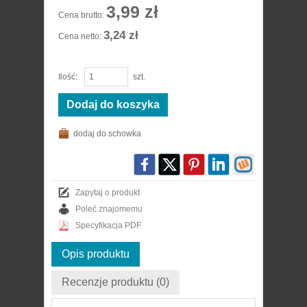
3,99 zł
Cena brutto:
3,24 zł
Cena netto:
Ilość:
szt.
Dodaj do koszyka
dodaj do schowka
Zapytaj o produkt
Poleć znajomemu
Specyfikacja PDF
Opis produktu
Recenzje produktu (0)