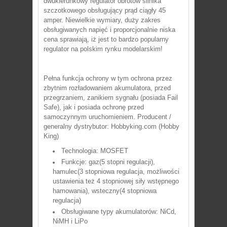
dwukierunkowy regulator obrotów silnika
szczotkowego obsługujący prąd ciągły 45
amper. Niewielkie wymiary, duży zakres
obsługiwanych napięć i proporcjonalnie niska
cena sprawiają, iż jest to bardzo popularny
regulator na polskim rynku modelarskim!
Pełna
funkcja ochrony
w tym
ochrona przez
zbytnim rozładowaniem akumulatora, przed
przegrzaniem
,
zanikiem sygnału (posiada Fail
Safe)
, jak i posiada ochronę przed
samoczynnym uruchomieniem.
Producent /
generalny dystrybutor: Hobbyking.com (Hobby
King)
Technologia: MOSFET
Funkcje: gaz(5 stopni regulacji),
hamulec(3 stopniowa regulacja, możliwości
ustawienia też 4 stopniowej siły wstępnego
hamowania), wsteczny(4 stopniowa
regulacja)
Obsługiwane typy akumulatorów: NiCd,
NiMH i LiPo