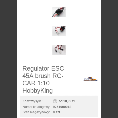
Regulator ESC
45A brush RC-
CAR 1:10
HobbyKing
Koszt wysyłki:
od 18,99 zł
Numer katalogowy:
9261000018
Stan magazynowy:
0 szt.