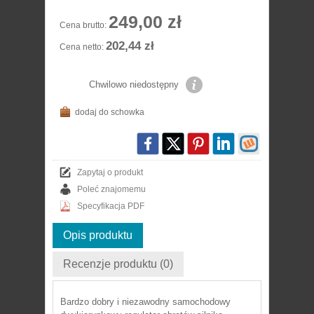
249,00 zł
Cena brutto:
202,44 zł
Cena netto:
Chwilowo niedostępny
dodaj do schowka
Zapytaj o produkt
Poleć znajomemu
Specyfikacja PDF
Opis produktu
Recenzje produktu (0)
Bardzo dobry i niezawodny samochodowy