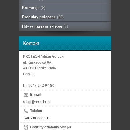
Promocje
(8)
Produkty polecane
(26)
Hity w naszym sklepie
(7)
Kontakt
PROTECH Adrian Górecki
ul. Kaskadowa 6A
43-382 Bielsko-Biała
Polska
NIP: 547-142-97-80
E-mail:
sklep@emodel.pl
Telefon
+48 500-222-515
Godziny działania sklepu