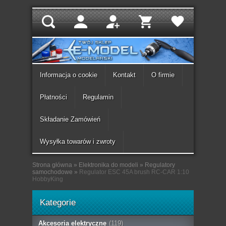
Informacja o cookie
Kontakt
O firmie
Płatności
Regulamin
Składanie Zamówień
Wysyłka towarów i zwroty
Strona główna
»
Elektronika do modeli
»
Regulatory
samochodowe
»
Regulator ESC 45A brush RC-CAR 1:10
HobbyKing
Kategorie
Akcesoria elektryczne
(119)