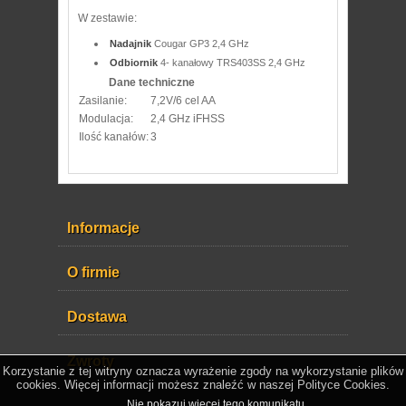
W zestawie:
Nadajnik
Cougar GP3 2,4 GHz
Odbiornik
4- kanałowy TRS403SS 2,4 GHz
Dane techniczne
Zasilanie:
7,2V/6 cel AA
Modulacja:
2,4 GHz iFHSS
Ilość kanałów:
3
Informacje
O firmie
Dostawa
Zwroty
Korzystanie z tej witryny oznacza wyrażenie zgody na wykorzystanie plików
cookies. Więcej informacji możesz znaleźć w naszej Polityce Cookies.
Nie pokazuj więcej tego komunikatu