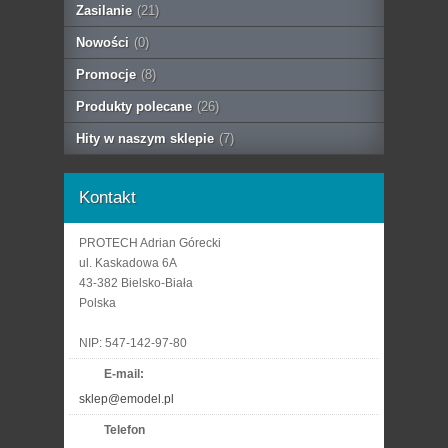
Zasilanie
(21)
Nowości
(0)
Promocje
(8)
Produkty polecane
(26)
Hity w naszym sklepie
(7)
Kontakt
PROTECH Adrian Górecki
ul. Kaskadowa 6A
43-382 Bielsko-Biała
Polska
NIP: 547-142-97-80
E-mail:
sklep@emodel.pl
Telefon