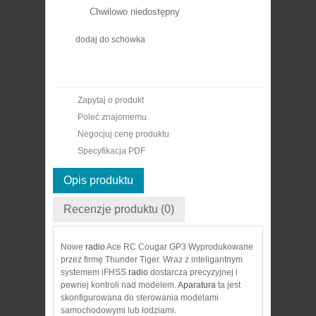
Chwilowo niedostępny
dodaj do schowka
Zapytaj o produkt
Poleć znajomemu
Negocjuj cenę produktu
Specyfikacja PDF
Opis produktu
Recenzje produktu (0)
Nowe
radio
Ace RC Cougar GP3 Wyprodukowane
przez firmę Thunder Tiger. Wraz z inteligantnym
systemem iFHSS
radio
dostarcza precyzyjnej i
pewnej kontroli nad modelem.
Aparatura
ta jest
skonfigurowana do sterowania modelami
samochodowymi lub łodziami.