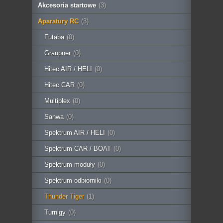
Akcesoria startowe
(3)
Aparatury RC
(3)
Futaba
(0)
Graupner
(0)
Hitec AIR / HELI
(0)
Hitec CAR
(0)
Multiplex
(0)
Sanwa
(0)
Spektrum AIR / HELI
(0)
Spektrum CAR / BOAT
(0)
Spektrum moduły
(0)
Spektrum odbiorniki
(0)
Thunder Tiger
(1)
Turnigy
(0)