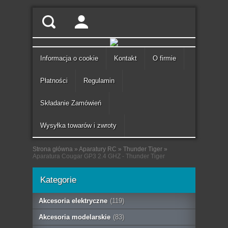
Informacja o cookie
Kontakt
O firmie
Płatności
Regulamin
Składanie Zamówień
Wysyłka towarów i zwroty
Strona główna
»
Aparatury RC
»
Thunder Tiger
»
Aparatura Cougar GP3 2.4 GHZ - Thunder Tiger
Kategorie
Akcesoria elektryczne
(119)
Akcesoria modelarskie
(83)